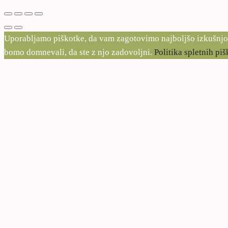
Uporabljamo piškotke, da vam zagotovimo najboljšo izkušnjo na 
bomo domnevali, da ste z njo zadovoljni.
Politika spletnih pi