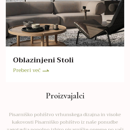
Oblazinjeni Stoli
Preberi več
Proizvajalci
Pisarniško pohištvo vrhunskega dizajna in visoke
kakovosti Pisarniško pohištvo iz naše ponudbe
zagotavlja popolno izbiro pisarniške opreme po vaši