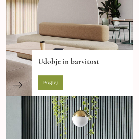
Udobje in barvitost
Poglej