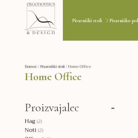
Pisarniški stoli
Pisarniško po
Domov
/
Pisarniški stoli
/ Home Office
Home Office
Proizvajalec
Hag
(2)
Noti
(2)