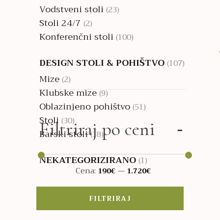
Vodstveni stoli
(23)
Stoli 24/7
(2)
Konferenčni stoli
(100)
DESIGN STOLI & POHIŠTVO
(107)
Mize
(2)
Klubske mize
(9)
Oblazinjeno pohištvo
(51)
Stoli
(30)
Filtriraj po ceni
Barski stoli
(18)
NEKATEGORIZIRANO
(1)
Cena:
—
190€
1.720€
Min
Max
cena
cena
FILTRIRAJ