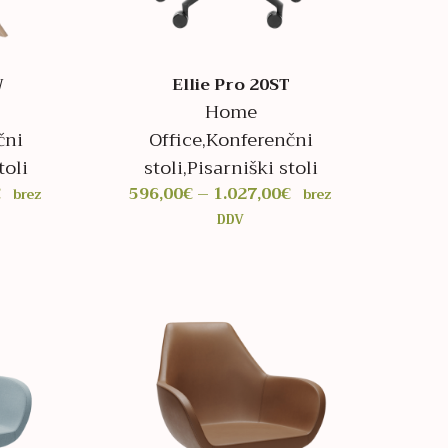
W
Ellie Pro 20ST
Home
čni
Office
,
Konferenčni
toli
stoli
,
Pisarniški stoli
Cenovni
Cenovni
€
596,00
€
–
1.027,00
€
brez
brez
razpon:
razpon:
DDV
od
od
887,00€
596,00€
do
do
1.317,00€
1.027,00€