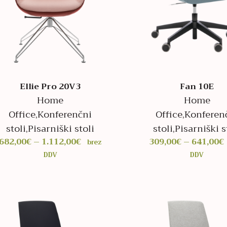
Ellie Pro 20V3
Fan 10E
Home
Home
Office
,
Konferenčni
Office
,
Konferen
stoli
,
Pisarniški stoli
stoli
,
Pisarniški s
Cenovni
682,00
€
–
1.112,00
€
309,00
€
–
641,00
€
brez
razpon:
DDV
DDV
od
682,00€
do
1.112,00€