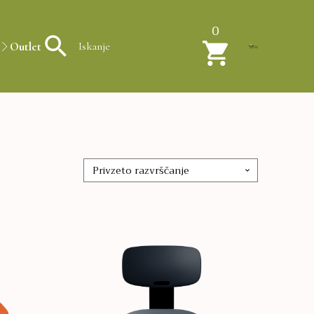
0
Outlet