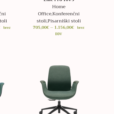
Home
čni
Office
,
Konferenčni
toli
stoli
,
Pisarniški stoli
Cenovni
Cenovni
€
705,00
€
–
1.156,00
€
brez
brez
razpon:
razpon:
DDV
od
od
618,00€
705,00€
do
do
1.071,00€
1.156,00€