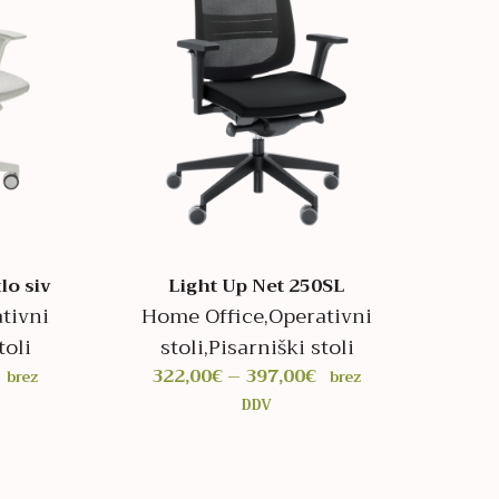
lo siv
Light Up Net 250SL
tivni
Home Office
,
Operativni
toli
stoli
,
Pisarniški stoli
Cenovni
Cenovni
322,00
€
–
397,00
€
brez
brez
razpon:
razpon:
DDV
od
od
392,00€
322,00€
do
do