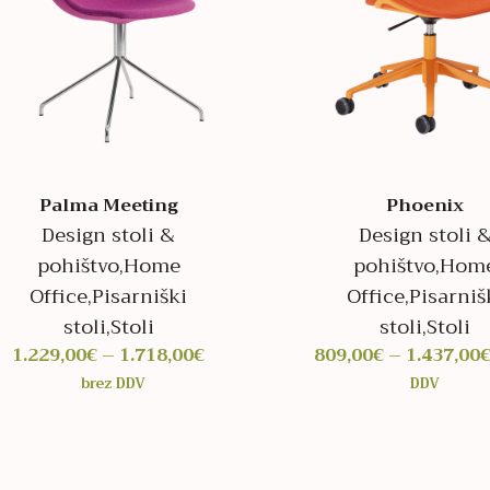
Palma Meeting
Phoenix
Design stoli &
Design stoli 
pohištvo
,
Home
pohištvo
,
Hom
Office
,
Pisarniški
Office
,
Pisarniš
stoli
,
Stoli
stoli
,
Stoli
Cenovni
1.229,00
€
–
1.718,00
€
809,00
€
–
1.437,00
razpon:
brez DDV
DDV
od
1.229,00€
do