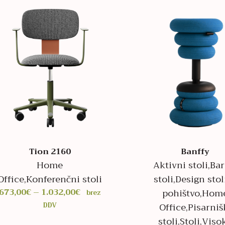
1.718,00€
Tion 2160
Banffy
Home
Aktivni stoli
,
Bar
Office
,
Konferenčni stoli
stoli
,
Design stol
Cenovni
673,00
€
–
1.032,00
€
pohištvo
,
Hom
brez
razpon:
Office
,
Pisarniš
DDV
od
stoli
,
Stoli
,
Viso