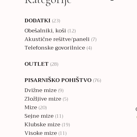
DODATKI
(23)
Obešalniki, koši
(12)
Akustične rešitve/paneli
(7)
Telefonske govorilnice
(4)
OUTLET
(28)
PISARNIŠKO POHIŠTVO
(76)
Dvižne mize
(9)
Zložljive mize
(5)
Mize
(20)
Sejne mize
(11)
Klubske mize
(19)
Visoke mize
(11)