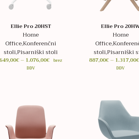
Ellie Pro 20HST
Ellie Pro 20H
Home
Home
Office
,
Konferenčni
Office
,
Konferen
stoli
,
Pisarniški stoli
stoli
,
Pisarniški s
Cenovni
649,00
€
–
1.076,00
€
887,00
€
–
1.317,00
brez
razpon:
DDV
DDV
od
649,00€
do
1.076,00€