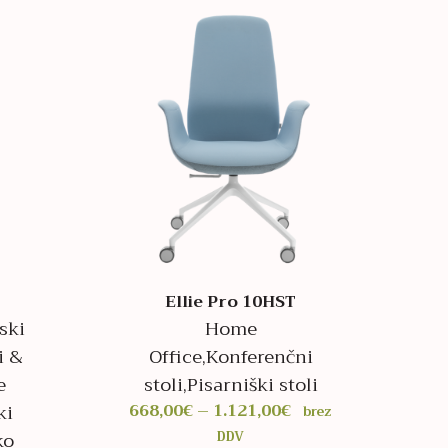
1.437,00€
Ellie Pro 10HST
ski
Home
i &
Office
,
Konferenčni
e
stoli
,
Pisarniški stoli
Cenovni
ki
668,00
€
–
1.121,00
€
brez
razpon:
ko
DDV