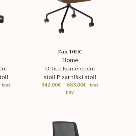
Fan 10HC
Home
čni
Office
,
Konferenčni
toli
stoli
,
Pisarniški stoli
Cenovni
Cenovni
342,00
€
–
683,00
€
brez
brez
razpon:
razpon:
DDV
od
od
309,00€
342,00€
do
do
641,00€
683,00€