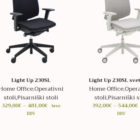
Light Up 230SL
Light Up 230SL svet
Home Office
,
Operativni
Home Office
,
Opera
stoli
,
Pisarniški stoli
stoli
,
Pisarniški s
Cenovni
329,00
€
–
481,00
€
392,00
€
–
544,00
€
brez
razpon:
DDV
DDV
od
329,00€
do