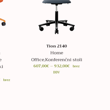
Tion 2140
&
Home
e
Office
,
Konferenčni stoli
Cenovni
ki
607,00
€
–
932,00
€
brez
razpon:
DDV
od
Cenovni
€
brez
607,00€
razpon:
do
od
932,00€
809,00€
do