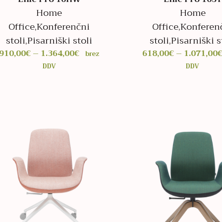
Home
Home
Office
,
Konferenčni
Office
,
Konferen
stoli
,
Pisarniški stoli
stoli
,
Pisarniški s
Cenovni
910,00
€
–
1.364,00
€
618,00
€
–
1.071,00
brez
razpon:
DDV
DDV
od
910,00€
do
1.364,00€