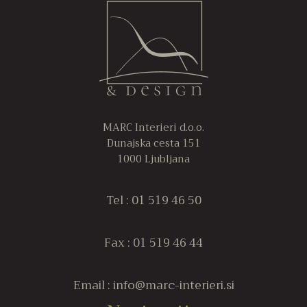
lahko
la
izberete
iz
na
n
strani
st
izdelka
iz
MARC Interieri d.o.o.
Dunajska cesta 151
1000 Ljubljana
Tel : 01 519 46 50
Fax : 01 519 46 44
Email : info@marc-interieri.si