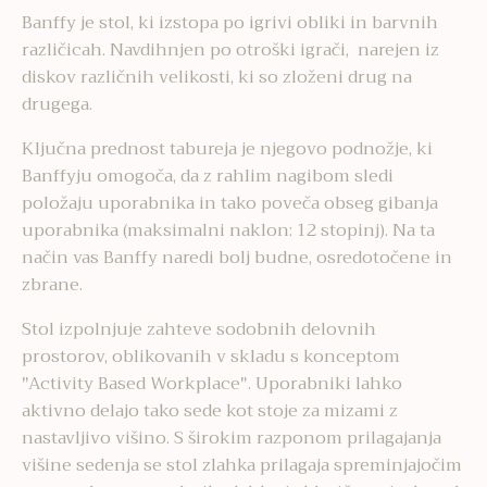
Banffy je stol, ki izstopa po igrivi obliki in barvnih
različicah. Navdihnjen po otroški igrači, narejen iz
diskov različnih velikosti, ki so zloženi drug na
drugega.
Ključna prednost tabureja je njegovo podnožje, ki
Banffyju omogoča, da z rahlim nagibom sledi
položaju uporabnika in tako poveča obseg gibanja
uporabnika (maksimalni naklon: 12 stopinj). Na ta
način vas Banffy naredi bolj budne, osredotočene in
zbrane.
Stol izpolnjuje zahteve sodobnih delovnih
prostorov, oblikovanih v skladu s konceptom
"Activity Based Workplace". Uporabniki lahko
aktivno delajo tako sede kot stoje za mizami z
nastavljivo višino. S širokim razponom prilagajanja
višine sedenja se stol zlahka prilagaja spreminjajočim