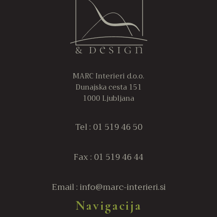
izberete
iz
na
n
strani
st
izdelka
iz
MARC Interieri d.o.o.
Dunajska cesta 151
1000 Ljubljana
Tel : 01 519 46 50
Fax : 01 519 46 44
Email : info@marc-interieri.si
Navigacija