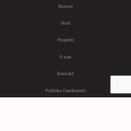
Domov
Stoli
Projekti
O nas
Kontakt
Politika Zasebnosti
Stran s politiko piškotkov
Sledi nam