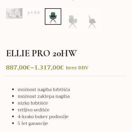
ELLIE PRO 20HW
887,00
€
–
1.317,00
€
brez DDV
Cenovni
razpon:
od
možnost nagiba hrbtišča
887,00€
možnost zaklepa nagiba
do
nizko hrbtišče
1.317,00€
vrtljivo sedišče
4-krako bukev podnožje
5 let garancije