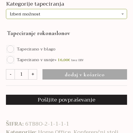
Kategorije tapeciranja
Tapeciranje rokonaslonov
Tapecirano v blago
Tapecirano v usnje
+
16,00
€
brez DDV
Ellie
dodaj v košarico
-
+
Pro
20HW
količina
Pošljite povpraševanje
ŠIFRA:
6TB8O-2-1-1-1-1
Kategorije:
Home Office
,
Konferenčni stoli
,