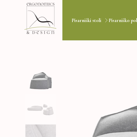
Pisarniški stoli
Pisarniško po