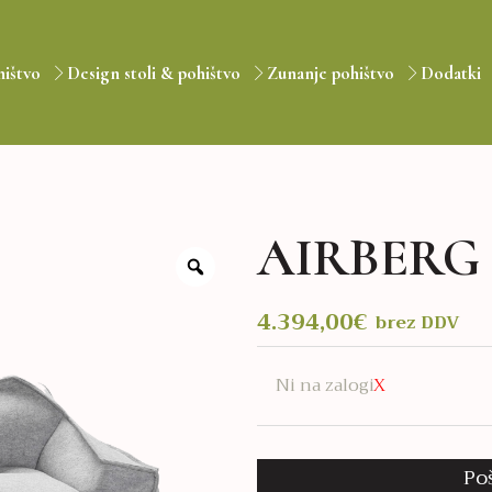
hištvo
Design stoli & pohištvo
Zunanje pohištvo
Dodatki
AIRBERG 
4.394,00
€
brez DDV
Ni na zalogi
Po