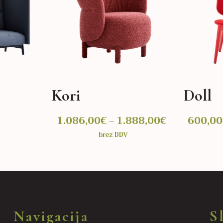
Kori
Doll
1.086,00
€
1.888,00
€
Cenovni
600,00
–
razpon:
brez DDV
od
IZBERITE MOŽNOSTI
IZBERITE
1.086,00€
Ta
Ta
do
izdelek
izdelek
1.888,00€
ima
ima
več
več
Navigacija
S
različic.
različic.