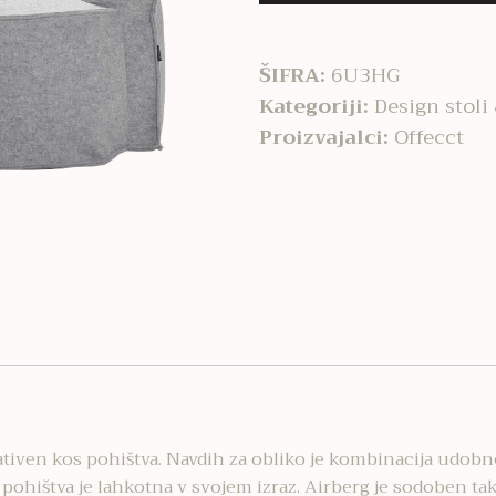
ŠIFRA:
6U3HG
Kategoriji:
Design stoli
Proizvajalci:
Offecct
tiven kos pohištva. Navdih za obliko je kombinacija udobne
ohištva je lahkotna v svojem izraz. Airberg je sodoben tak