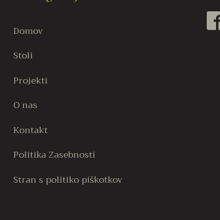
Možnosti
Možnost
lahko
lahko
Domov
izberete
izberete
na
na
Stoli
strani
strani
izdelka
izdelka
Projekti
O nas
Kontakt
Politika Zasebnosti
Stran s politiko piškotkov