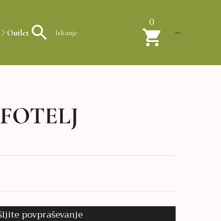
0
Outlet
FOTELJ
šljite povpraševanje