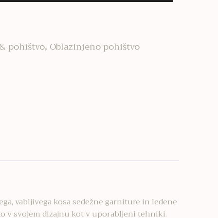
 & pohištvo
,
Oblazinjeno pohištvo
ga, vabljivega kosa sedežne garniture in ledene
o v svojem dizajnu kot v uporabljeni tehniki.