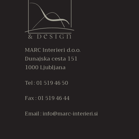
Možnosti
Možnosti
lahko
lahko
izberete
izberete
na
na
strani
strani
MARC Interieri d.o.o.
izdelka
izdelka
Dunajska cesta 151
1000 Ljubljana
Tel : 01 519 46 50
Fax : 01 519 46 44
Email : info@marc-interieri.si