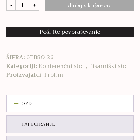
Bit
dodaj v košarico
-
+
575
količina
Pošljite povpraševanje
ŠIFRA:
6TB8O-26
Kategoriji:
Konferenčni stoli
,
Pisarniški stoli
Proizvajalci:
Profim
OPIS
TAPECIRANJE