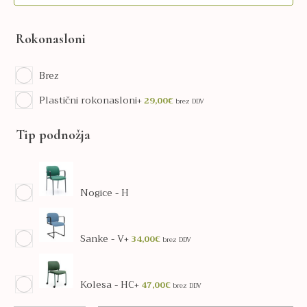
Rokonasloni
Brez
Plastični rokonasloni
+
29,00
€
brez DDV
Tip podnožja
Nogice - H
Sanke - V
+
34,00
€
brez DDV
Kolesa - HC
+
47,00
€
brez DDV