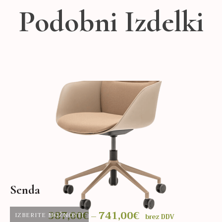
Podobni Izdelki
Senda
N
387,00
€
741,00
€
Cenovni
–
IZBERITE MOŽNOSTI
brez DDV