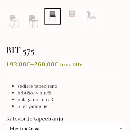
BIT 575
193,00
€
–
260,00
€
brez DDV
Cenovni
razpon:
od
sedišče tapecirano
193,00€
hrbtišče v mreži
do
nalagalno: max 3
260,00€
5 let garancije
Kategorije tapeciranja