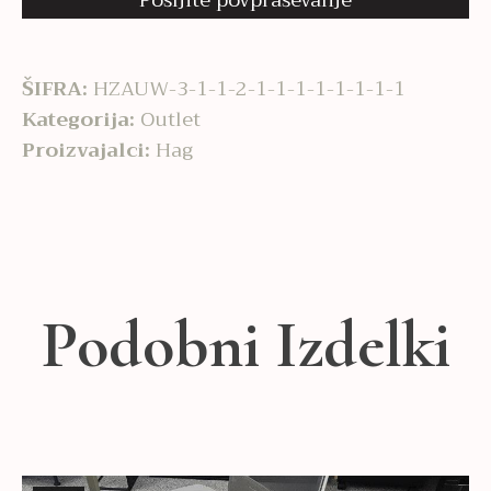
Pošljite povpraševanje
ŠIFRA:
HZAUW-3-1-1-2-1-1-1-1-1-1-1-1
Kategorija:
Outlet
Proizvajalci:
Hag
Podobni Izdelki