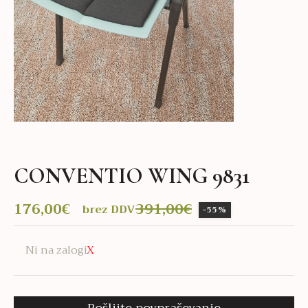
CONVENTIO WING 9831
176,00
€
391,00
€
brez DDV
-55%
Izvirna
Trenutna
cena
cena
Ni na zalogi
je
je:
bila:
176,00€.
391,00€.