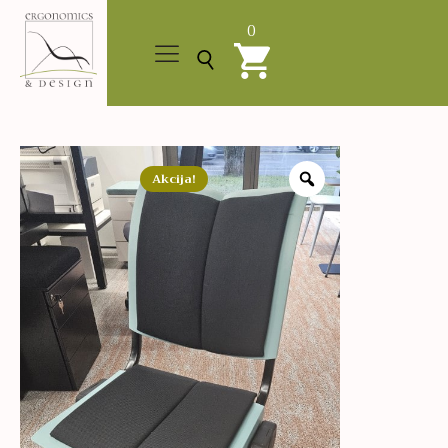
0
Akcija!