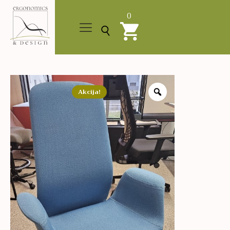
0
Akcija!