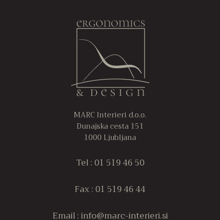
409,00€.
MARC Interieri d.o.o.
Dunajska cesta 151
1000 Ljubljana
Tel : 01 519 46 50
Fax : 01 519 46 44
Email : info@marc-interieri.si