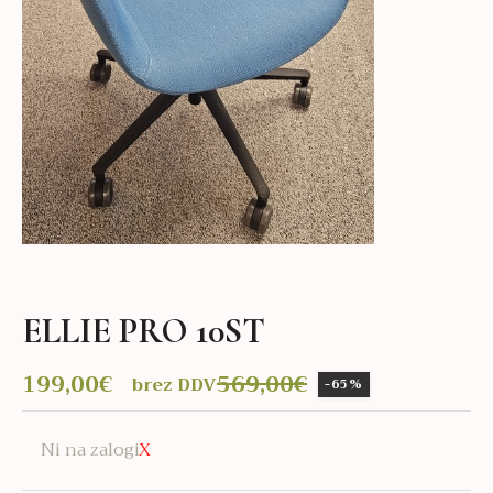
ELLIE PRO 10ST
199,00
€
569,00
€
brez DDV
-65%
Izvirna
Trenutna
cena
cena
Ni na zalogi
je
je:
bila:
199,00€.