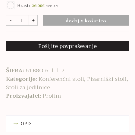
Hrast
+
26,00
€
brez DDV
Fan
dodaj v košarico
-
+
10HW
količina
Pošljite povpraševanje
ŠIFRA:
6TB8O-6-1-1-2
Kategorije:
Konferenčni stoli
,
Pisarniški stoli
,
Stoli za jedilnice
Proizvajalci:
Profim
OPIS