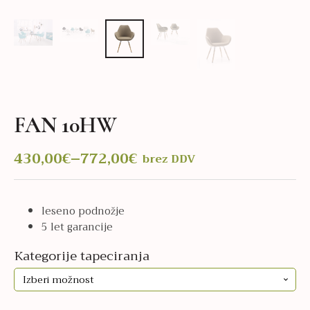
FAN 10HW
430,00
€
–
772,00
€
brez DDV
Cenovni
razpon:
od
leseno podnožje
430,00€
5 let garancije
do
772,00€
Kategorije tapeciranja