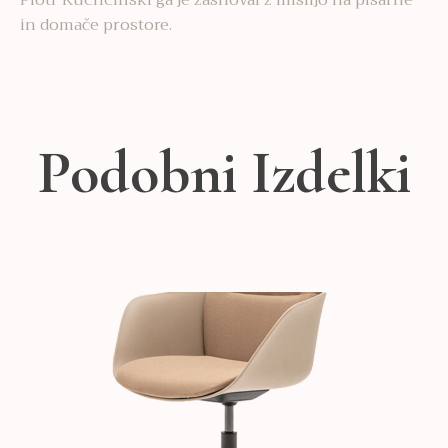
Piotr Kuchciński ga je zasnoval z mislijo na pisarne
in domače prostore.
Podobni Izdelki