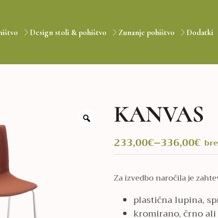
hištvo
Design stoli & pohištvo
Zunanje pohištvo
Dodatki
KANVAS
233,00
€
–
336,00
€
br
Cenovni
razpon:
Za izvedbo naročila je zaht
od
233,00€
plastična lupina, sp
do
kromirano, črno ali