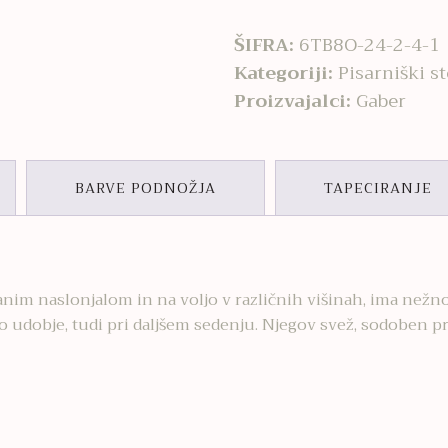
ŠIFRA:
6TB8O-24-2-4-1
Kategoriji:
Pisarniški st
Proizvajalci:
Gaber
BARVE PODNOŽJA
TAPECIRANJE
anim naslonjalom in na voljo v različnih višinah, ima než
o udobje, tudi pri daljšem sedenju. Njegov svež, sodoben pro