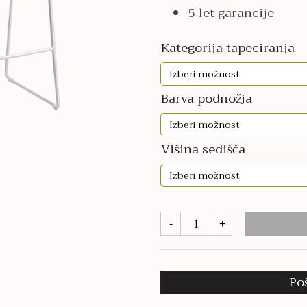
336,00€
5 let garancije
Kategorija tapeciranja
Barva podnožja
Višina sedišča
Kanvas
-
+
količina
Po