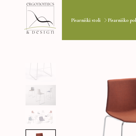
Pisarniški stoli
Pisarniško po