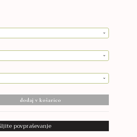
dodaj v košarico
šljite povpraševanje