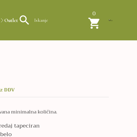
0
Outlet
ez DDV
evana minimalna količina.
redaj tapeciran
 belo