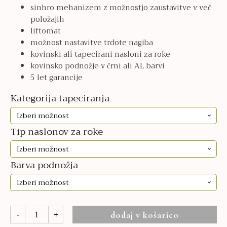
sinhro mehanizem z možnostjo zaustavitve v več
1.422,00€
položajih
liftomat
možnost nastavitve trdote nagiba
kovinski ali tapecirani nasloni za roke
kovinsko podnožje v črni ali AL barvi
5 let garancije
Kategorija tapeciranja
Tip naslonov za roke
Barva podnožja
Lead
dodaj v košarico
-
+
količina