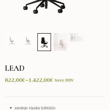
LEAD
822,00
€
–
1.422,00
€
brez DDV
Cenovni
razpon:
od
822,00€
do
srednje visoko hrbtišče