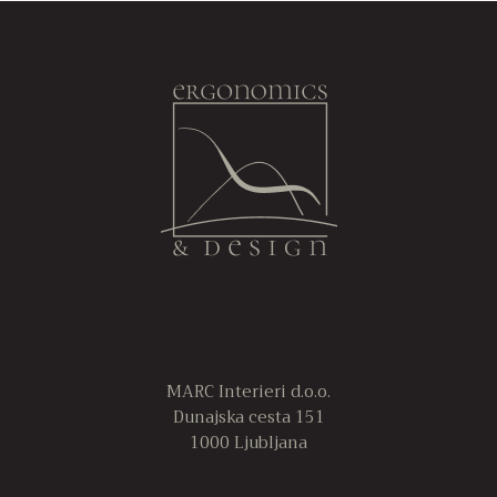
387,00€
ima
i
več
ve
do
različic.
ra
741,00€
Možnosti
M
lahko
la
izberete
iz
na
n
strani
st
izdelka
iz
MARC Interieri d.o.o.
Dunajska cesta 151
1000 Ljubljana