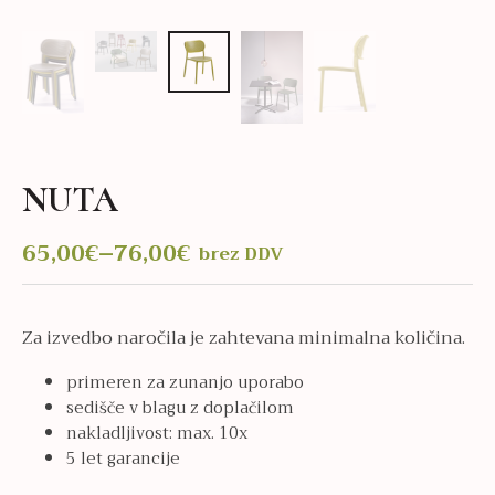
NUTA
65,00
€
–
76,00
€
brez DDV
Cenovni
razpon:
od
Za izvedbo naročila je zahtevana minimalna količina.
65,00€
do
primeren za zunanjo uporabo
76,00€
sedišče v blagu z doplačilom
nakladljivost: max. 10x
5 let garancije