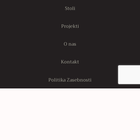
Stoli
Projekti
O nas
Kontakt
Politika Zasebnosti
Stran s politiko piškotkov
Sledi nam