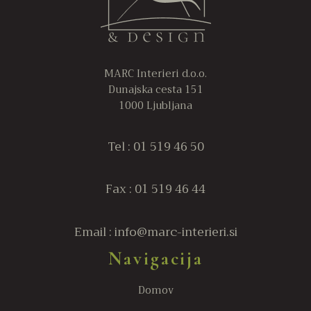
strani
st
izdelka
iz
MARC Interieri d.o.o.
Dunajska cesta 151
1000 Ljubljana
Tel : 01 519 46 50
Fax : 01 519 46 44
Email : info@marc-interieri.si
Navigacija
Domov