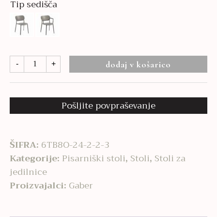
Tip sedišča
Nuta
dodaj v košarico
-
+
količina
Pošljite povpraševanje
ŠIFRA:
6TB8O-24-2-2-3
Kategorije:
Pisarniški stoli
,
Stoli
,
Stoli za
jedilnice
Proizvajalci:
Gaber