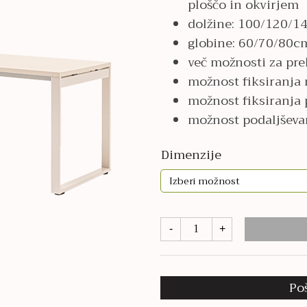
ploščo in okvirjem
422,00€
dolžine: 100/120/
globine: 60/70/80c
več možnosti za pre
možnost fiksiranja 
možnost fiksiranja 
možnost podaljševa
Dimenzije
Ogi
-
+
Q
količina
Po