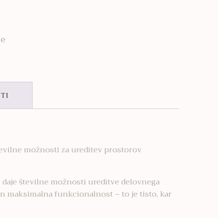
ze
TI
tevilne možnosti za ureditev prostorov
, daje številne možnosti ureditve delovnega
in maksimalna funkcionalnost – to je tisto, kar