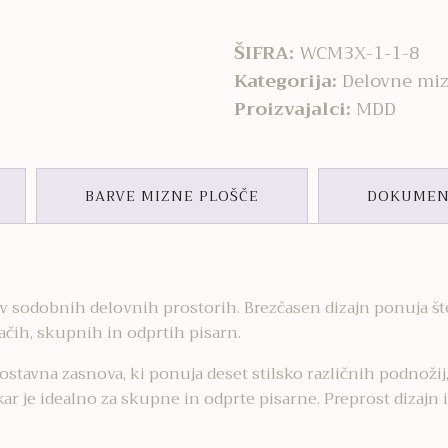
ŠIFRA:
WCM3X-1-1-8
Kategorija:
Delovne mi
Proizvajalci:
MDD
BARVE MIZNE PLOŠČE
DOKUMEN
ve v sodobnih delovnih prostorih. Brezčasen dizajn ponuja š
čih, skupnih in odprtih pisarn.
ostavna zasnova, ki ponuja deset stilsko različnih podnožij
kar je idealno za skupne in odprte pisarne. Preprost dizajn 