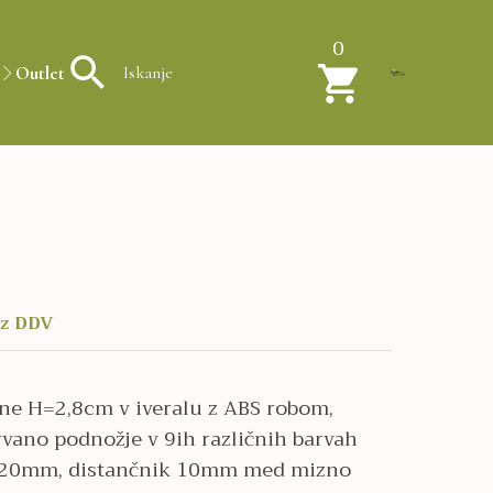
0
Outlet
ez DDV
ine H=2,8cm v iveralu z ABS robom,
vano podnožje v 9ih različnih barvah
0x20mm, distančnik 10mm med mizno