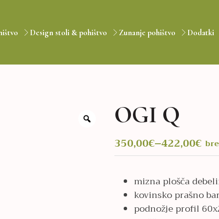
hištvo
Design stoli & pohištvo
Zunanje pohištvo
Dodatki
OGI Q
350,00
€
–
422,00
€
br
Cenovni
razpon:
od
mizna plošča debel
kovinsko prašno bar
350,00€
podnožje profil 6
do