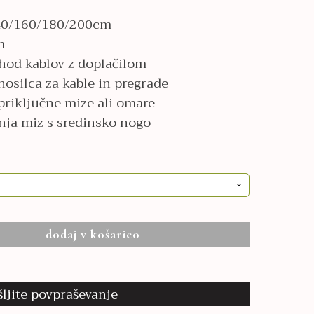
140/160/180/200cm
m
hod kablov z doplačilom
nosilca za kable in pregrade
priključne mize ali omare
nja miz s sredinsko nogo
dodaj v košarico
šljite povpraševanje