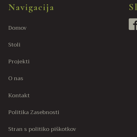
več
več
Navigacija
S
različic.
različic.
Možnosti
Možnost
lahko
lahko
Domov
izberete
izberete
na
na
Stoli
strani
strani
izdelka
izdelka
Projekti
O nas
Kontakt
Politika Zasebnosti
Stran s politiko piškotkov