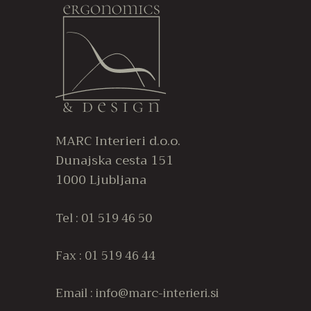
več
različic.
Možnosti
lahko
izberete
na
strani
izdelka
MARC Interieri d.o.o.
Dunajska cesta 151
1000 Ljubljana
Tel : 01 519 46 50
Fax : 01 519 46 44
Email : info@marc-interieri.si