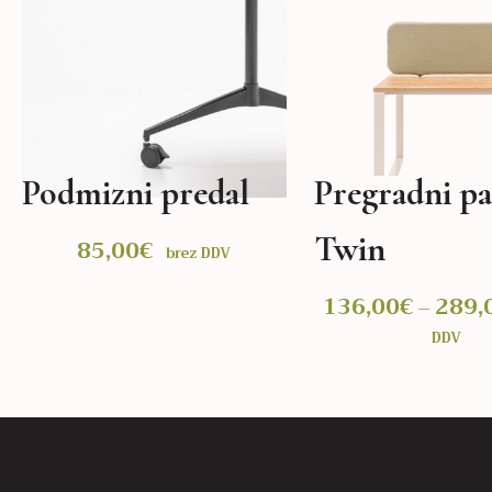
Podmizni predal
Pregradni pa
Twin
ni
85,00
€
brez DDV
n:
136,00
€
289,
–
€
DDV
IZBERITE MOŽNOSTI
IZBERITE MOŽNOSTI
€
Ta
izdelek
ima