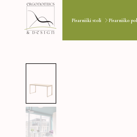
Pisarniški stoli
Pisarniško po