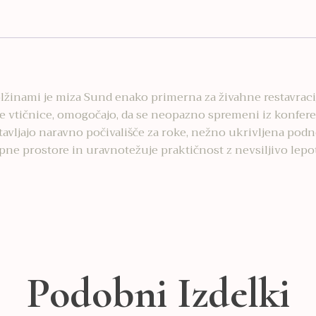
dolžinami je miza Sund enako primerna za živahne restavraci
ne vtičnice, omogočajo, da se neopazno spremeni iz konfere
tavljajo naravno počivališče za roke, nežno ukrivljena podn
ne prostore in uravnotežuje praktičnost z nevsiljivo lepo
Podobni Izdelki