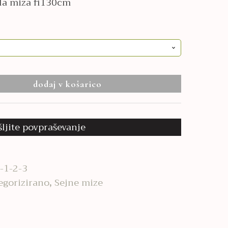
gla miza fi130cm
dodaj v košarico
šljite povpraševanje
-1-2-3
egorizirano
,
Sejne mize