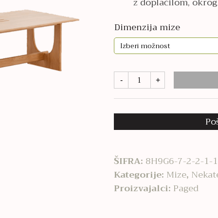
z doplačilom, okro
5.510,00€
Dimenzija mize
Sund
-
+
količina
Po
ŠIFRA:
8H9G6-7-2-2-1-1
Kategorije:
Mize
,
Nekat
Proizvajalci:
Paged