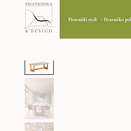
Pisarniški stoli
Pisarniško po