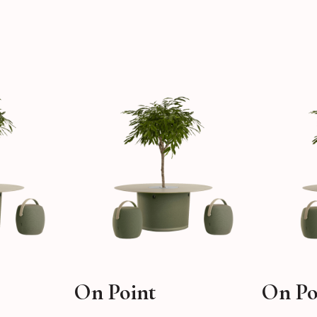
On Point
On Po