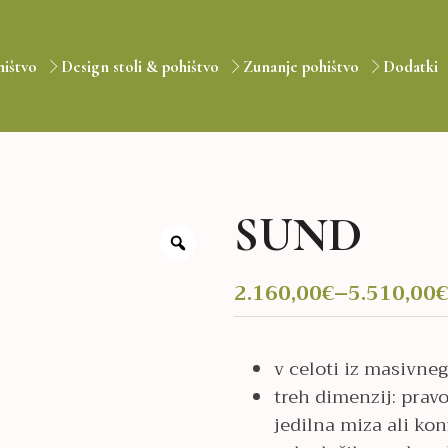
hištvo
Design stoli & pohištvo
Zunanje pohištvo
Dodatki
SUND
2.160,00
€
–
5.510,00
€
Cenovni
razpon:
v celoti iz masivneg
od
treh dimenzij: prav
2.160,00€
jedilna miza ali kon
do