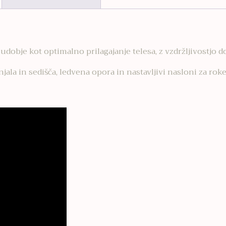
o udobje kot optimalno prilagajanje telesa, z vzdržljivostjo 
jala in sedišča, ledvena opora in nastavljivi nasloni za roke