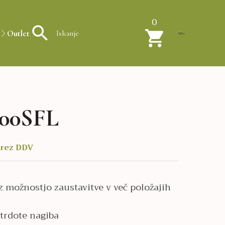
0
Outlet
00SFL
rez DDV
 možnostjo zaustavitve v več položajih
trdote nagiba