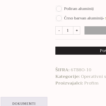
Poliran aluminij
Črno barvan aluminij
+
Action
-
+
100SFL
količina
Po
ŠIFRA:
6TB8O-10
Kategorije:
Operativni s
Proizvajalci:
Profim
DOKUMENTI