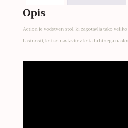
Opis
Action je vodstven stol, ki zagotavlja tako velik
Lastnosti, kot so nastavitev kota hrbtnega naslon