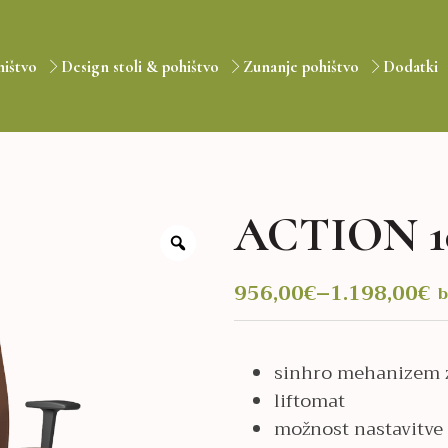
hištvo
Design stoli & pohištvo
Zunanje pohištvo
Dodatki
ACTION 1
956,00
€
–
1.198,00
€
b
Cenovni
razpon:
od
sinhro mehanizem z
liftomat
956,00€
možnost nastavitve 
do