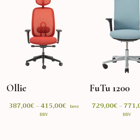
Ollie
FuTu 1200
ni
387,00
€
415,00
€
Cenovni
729,00
€
771,
–
–
brez
n:
razpon:
DDV
DDV
od
€
387,00€
do
IZBERITE MOŽNOSTI
IZBERITE MOŽNOSTI