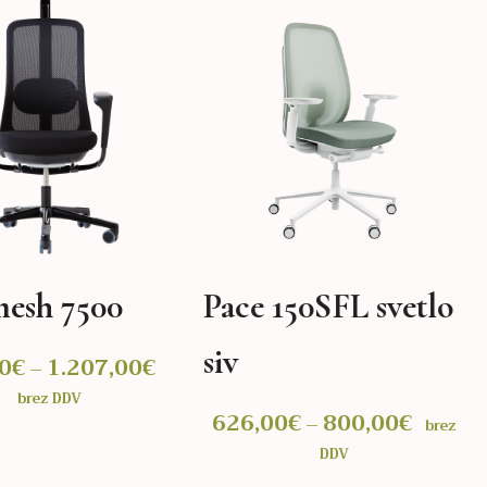
mesh 7500
Pace 150SFL svetlo
siv
0
€
1.207,00
€
Cenovni
–
razpon:
brez DDV
od
626,00
€
800,00
€
Cenovn
–
brez
787,00€
razpon:
DDV
do
od
 MOŽNOSTI
IZBERITE MOŽNOSTI