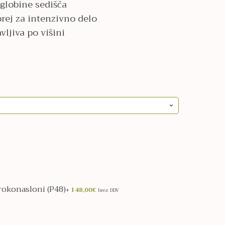
globine sedišča
rej za intenzivno delo
ljiva po višini
 rokonasloni (P48)
+
148,00
€
brez DDV