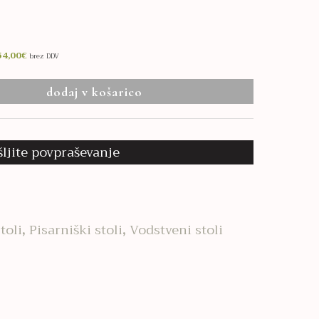
54,00
€
brez DDV
dodaj v košarico
šljite povpraševanje
toli
,
Pisarniški stoli
,
Vodstveni stoli