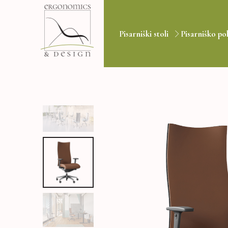
Pisarniški stoli
Pisarniško po