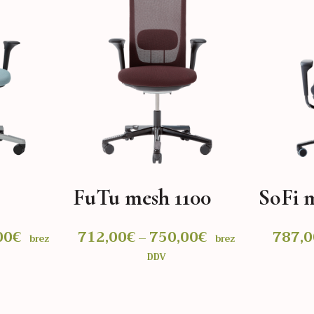
FuTu mesh 1100
SoFi 
00
€
Cenovni
712,00
€
750,00
€
Cenovni
787,0
–
brez
brez
razpon:
razpon:
DDV
od
od
729,00€
712,00€
do
do
IZBERITE MOŽNOSTI
IZBERITE