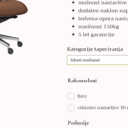
možnost nastavitve 
1.198,00€
dodaten naklon nap
ledvena opora nastav
nosilnost 150kg
5 let garancije
Kategorije tapeciranja
Rokonasloni
Brez
višinsko nastavljivi 3D
Podnožje