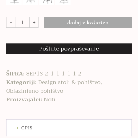
Mishell
dodaj v košarico
-
+
soft
počivalnik
količina
Pošljite povpraševanje
ŠIFRA:
8EP1S-2-1-1-1-1-1-2
Kategoriji:
Design stoli & pohištvo
,
Oblazinjeno pohištvo
Proizvajalci:
Noti
OPIS