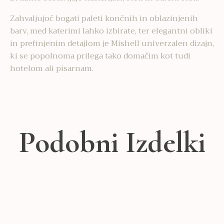
Zahvaljujoč bogati paleti končnih in oblazinjenih
barv, med katerimi lahko izbirate, ter elegantni obliki
in prefinjenim detajlom je Mishell univerzalen dizajn,
ki se popolnoma prilega tako domačim kot tudi
hotelom ali pisarnam.
Podobni Izdelki