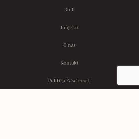
Stoli
Projekti
O nas
Kontakt
Politika Zasebnosti
Stran s politiko piškotkov
Sledi nam