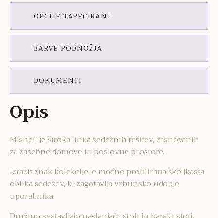
OPCIJE TAPECIRANJ
BARVE PODNOŽJA
DOKUMENTI
Opis
Mishell je široka linija sedežnih rešitev, zasnovanih
za zasebne domove in poslovne prostore.
Izrazit znak kolekcije je močno profilirana školjkasta
oblika sedežev, ki zagotavlja vrhunsko udobje
uporabnika.
Družino sestavljajo naslanjači, stoli in barski stoli.