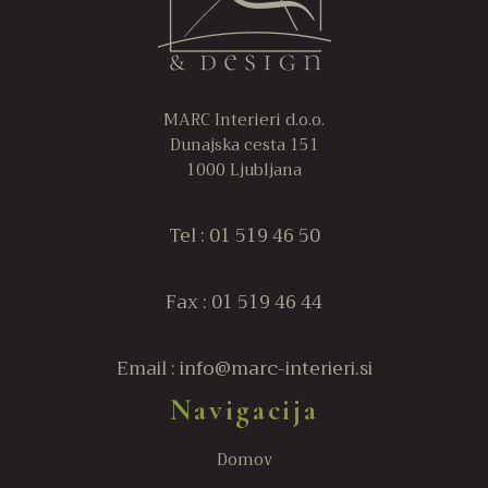
strani
st
izdelka
iz
MARC Interieri d.o.o.
Dunajska cesta 151
1000 Ljubljana
Tel : 01 519 46 50
Fax : 01 519 46 44
Email : info@marc-interieri.si
Navigacija
Domov