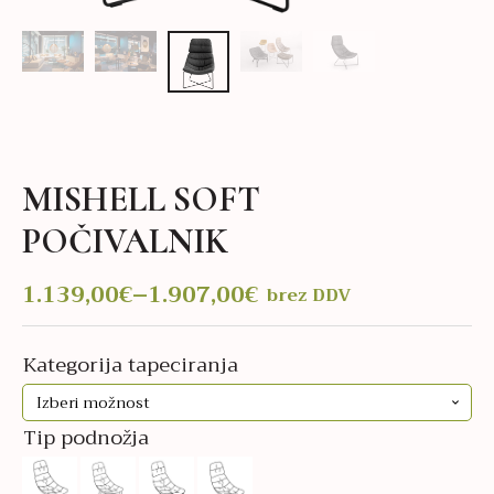
MISHELL SOFT
POČIVALNIK
1.139,00
€
–
1.907,00
€
brez DDV
Cenovni
razpon:
od
Kategorija tapeciranja
1.139,00€
do
Tip podnožja
1.907,00€