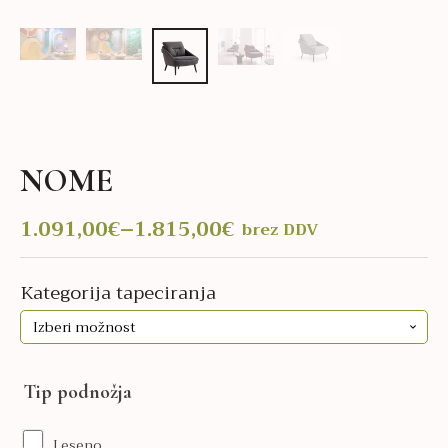
NOME
1.091,00
€
–
1.815,00
€
brez DDV
Cenovni
razpon:
od
Kategorija tapeciranja
1.091,00€
do
1.815,00€
Tip podnožja
Leseno