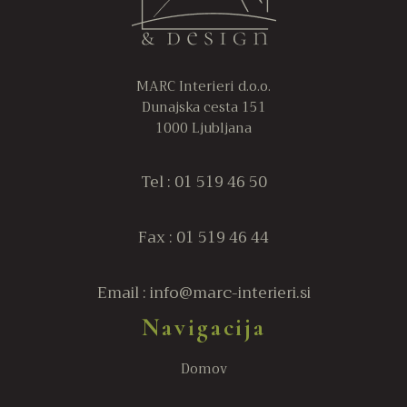
izdelka
iz
MARC Interieri d.o.o.
Dunajska cesta 151
1000 Ljubljana
Tel : 01 519 46 50
Fax : 01 519 46 44
Email : info@marc-interieri.si
Navigacija
Domov