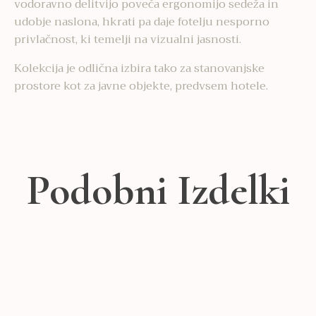
vodoravno delitvijo poveča ergonomijo sedeža in
udobje naslona, ​​hkrati pa daje fotelju nesporno
privlačnost, ki temelji na vizualni jasnosti.
Kolekcija je odlična izbira tako za stanovanjske
prostore kot za javne objekte, predvsem hotele.
Podobni Izdelki