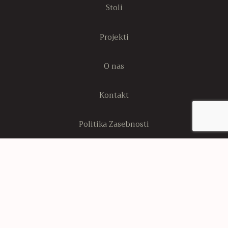
Stoli
Projekti
O nas
Kontakt
Politika Zasebnosti
Stran s politiko piškotkov
Sledi nam