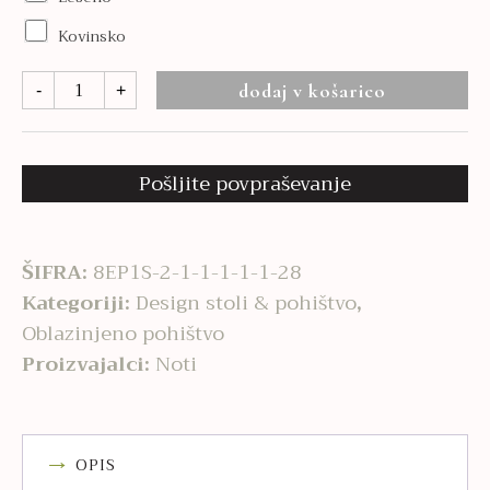
Kovinsko
Nome
dodaj v košarico
-
+
količina
Pošljite povpraševanje
ŠIFRA:
8EP1S-2-1-1-1-1-1-28
Kategoriji:
Design stoli & pohištvo
,
Oblazinjeno pohištvo
Proizvajalci:
Noti
OPIS