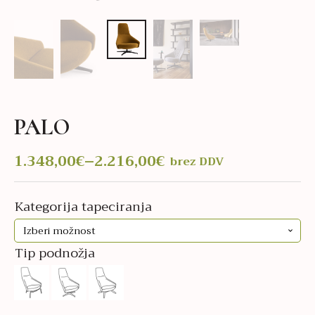
PALO
1.348,00
€
–
2.216,00
€
brez DDV
Cenovni
razpon:
od
Kategorija tapeciranja
1.348,00€
do
Tip podnožja
2.216,00€