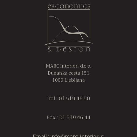
različic.
ra
10.183,00€
Možnosti
M
lahko
la
izberete
iz
na
n
strani
st
izdelka
iz
MARC Interieri d.o.o.
Dunajska cesta 151
1000 Ljubljana
Tel : 01 519 46 50
Fax : 01 519 46 44
Email : info@marc-interieri.si