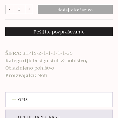
Palo
dodaj v košarico
-
+
količina
Pošljite povpraševanje
ŠIFRA:
8EP1S-2-1-1-1-1-1-25
Kategoriji:
Design stoli & pohištvo
,
Oblazinjeno pohištvo
Proizvajalci:
Noti
OPIS
OPCIJE TAPECIRANJ