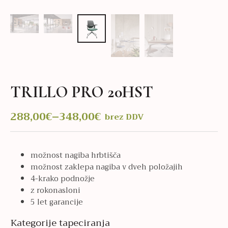
TRILLO PRO 20HST
288,00
€
–
348,00
€
brez DDV
Cenovni
razpon:
od
možnost nagiba hrbtišča
288,00€
možnost zaklepa nagiba v dveh položajih
do
4-krako podnožje
348,00€
z rokonasloni
5 let garancije
Kategorije tapeciranja