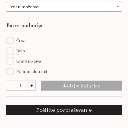
Barva podnožja
Črna
Bela
Grafitno siva
Poliran aluminij
Trillo
dodaj v košarico
-
+
Pro
20HST
količina
Pošljite povpraševanje