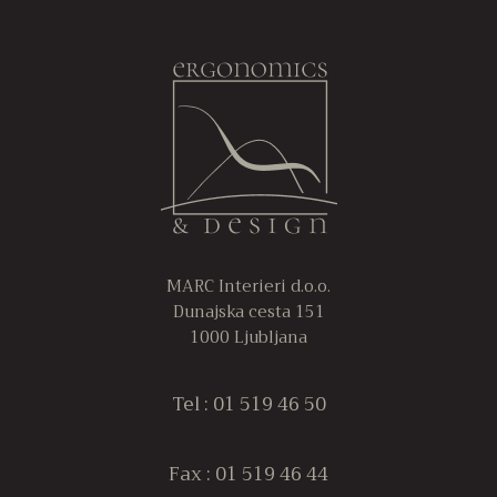
več
ve
do
različic.
ra
353,00€
Možnosti
M
lahko
la
izberete
iz
na
n
strani
st
izdelka
iz
MARC Interieri d.o.o.
Dunajska cesta 151
1000 Ljubljana
Tel : 01 519 46 50
Fax : 01 519 46 44