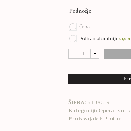
Podnožje
Črna
Poliran aluminij
+
63,00
€
Xenon
-
+
10SL
količina
Po
ŠIFRA:
6TB8O-9
Kategoriji:
Operativni s
Proizvajalci:
Profim