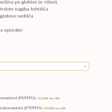
vljiva po globini in višini)
trdote nagiba hrbtišča
globine sedišča
za uporabo
okonasloni (P69TPU)
+
52,00
€
brez DDV
D rokonasloni (P70TPU)
+
76,00
€
brez DDV