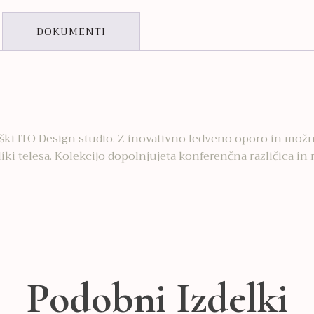
DOKUMENTI
nemški ITO Design studio. Z inovativno ledveno oporo in mož
iki telesa. Kolekcijo dopolnjujeta konferenčna različica in
Podobni Izdelki