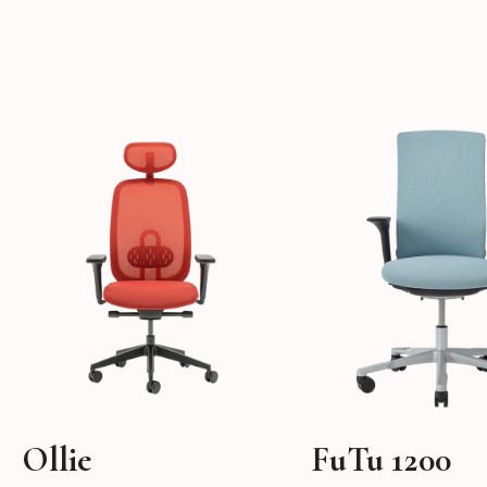
Ollie
FuTu 1200