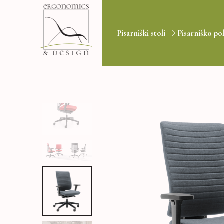
Pisarniški stoli
Pisarniško po