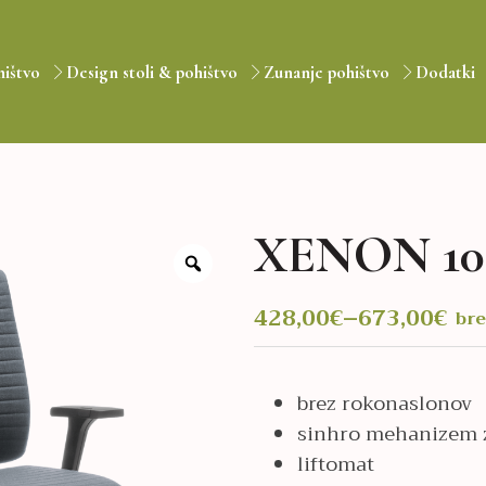
hištvo
Design stoli & pohištvo
Zunanje pohištvo
Dodatki
XENON 10
428,00
€
–
673,00
€
br
Cenovni
razpon:
od
brez rokonaslonov
sinhro mehanizem z
428,00€
liftomat
do