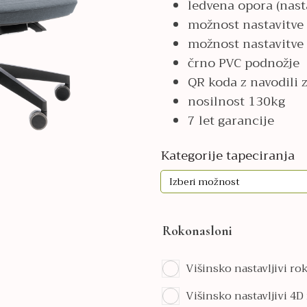
ledvena opora (nasta
673,00€
možnost nastavitve 
možnost nastavitve 
črno PVC podnožje
QR koda z navodili 
nosilnost 130kg
7 let garancije
Kategorije tapeciranja
Rokonasloni
Višinsko nastavljivi r
Višinsko nastavljivi 4