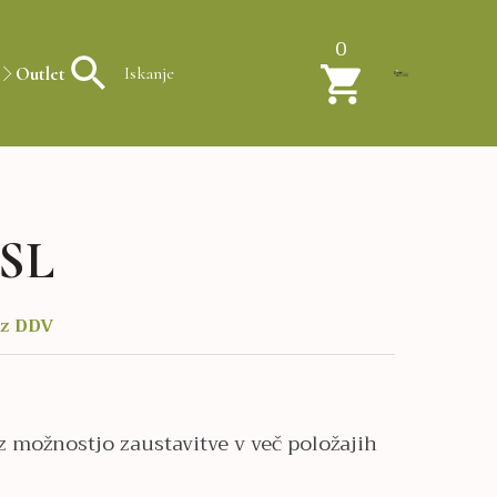
0
Outlet
SL
ez DDV
 možnostjo zaustavitve v več položajih