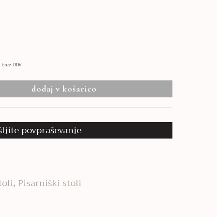
brez DDV
dodaj v košarico
šljite povpraševanje
toli
,
Pisarniški stoli