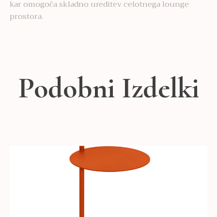
kar omogoča skladno ureditev celotnega lounge
prostora.
Podobni Izdelki