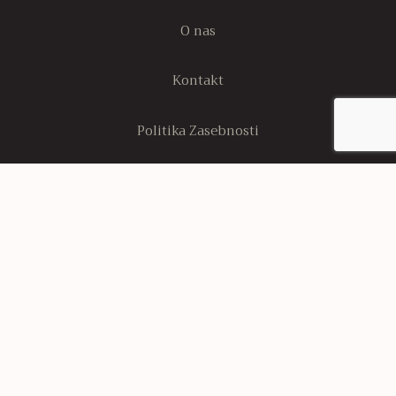
O nas
Kontakt
Politika Zasebnosti
Stran s politiko piškotkov
Sledi nam
© 2025 Ergonomics & Design. Vse pravice pridržane / Izdelava spletnih
trgovin Spletnik d.o.o.