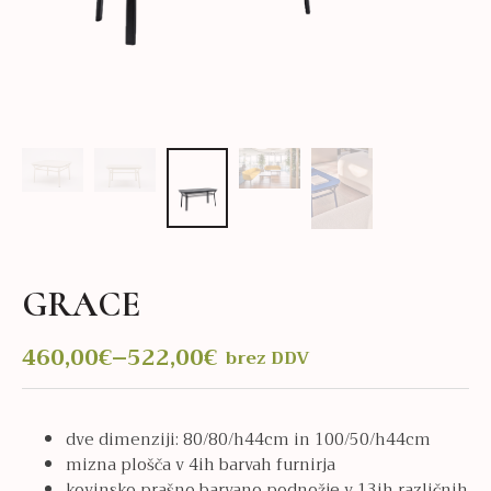
GRACE
460,00
€
–
522,00
€
brez DDV
Cenovni
razpon:
od
dve dimenziji: 80/80/h44cm in 100/50/h44cm
460,00€
mizna plošča v 4ih barvah furnirja
do
kovinsko prašno barvano podnožje v 13ih različnih