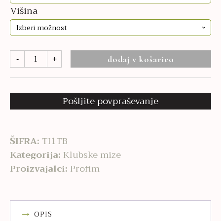
Višina
MIZA
dodaj v košarico
-
+
SH
količina
Pošljite povpraševanje
ŠIFRA:
TI1TB
Kategorija:
Klubske mize
Proizvajalci:
Profim
OPIS