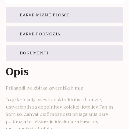
BARVE MIZNE PLOŠČE
BARVE PODNOŽJA
DOKUMENTI
Opis
Prilagodljiva zbirka kavarniških miz
To je kolekcija vsestranskih klubskih mizic,
ustvarjenih za dopolnitev kolekcij foteljev Fan in
Sorriso. Zahvaljujoč možnosti prilagajanja barv
podnožja ter višine, je idealena za kavarne,
restavracije in hotele.