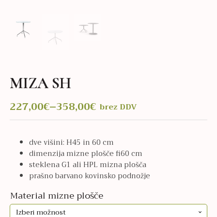
MIZA SH
227,00
€
–
358,00
€
brez DDV
Cenovni
razpon:
od
dve višini: H45 in 60 cm
227,00€
dimenzija mizne plošče fi60 cm
do
steklena G1 ali HPL mizna plošča
358,00€
prašno barvano kovinsko podnožje
Material mizne plošče