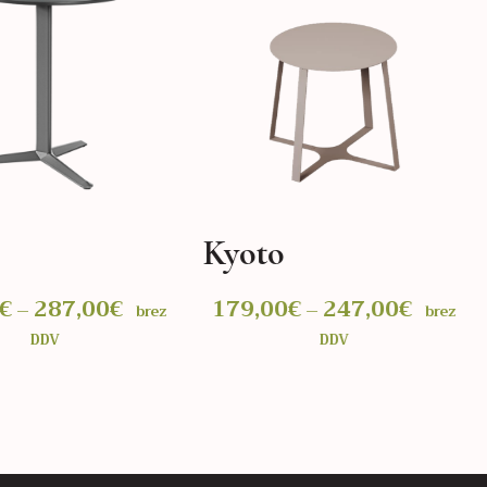
Kyoto
€
287,00
€
Cenovni
179,00
€
247,00
€
Cenovn
–
–
brez
brez
razpon:
razpon:
DDV
DDV
od
od
230,00€
179,00€
do
do
 MOŽNOSTI
IZBERITE MOŽNOSTI
287,00€
247,00€
Ta