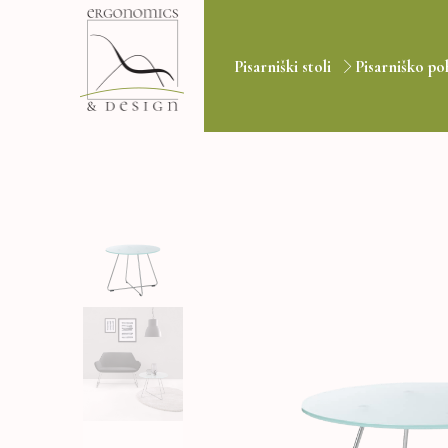
Pisarniški stoli
Pisarniško po