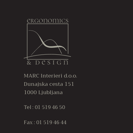
izdelek
€
ima
več
različic.
Možnosti
lahko
izberete
na
strani
izdelka
MARC Interieri d.o.o.
Dunajska cesta 151
1000 Ljubljana
Tel : 01 519 46 50
Fax : 01 519 46 44