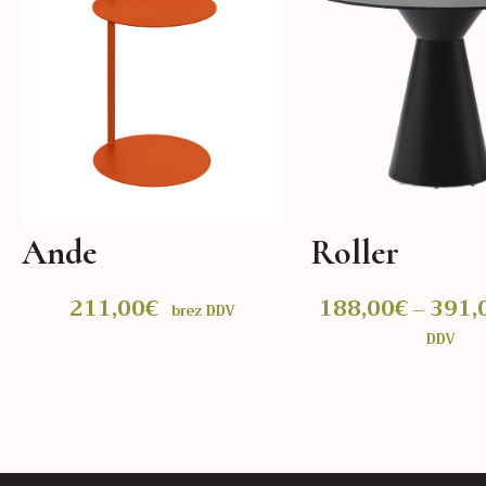
Ande
Roller
211,00
€
188,00
€
391,
–
brez DDV
DDV
ni
n:
IZBERITE MOŽNOSTI
IZBERITE MOŽNOSTI
€
Ta