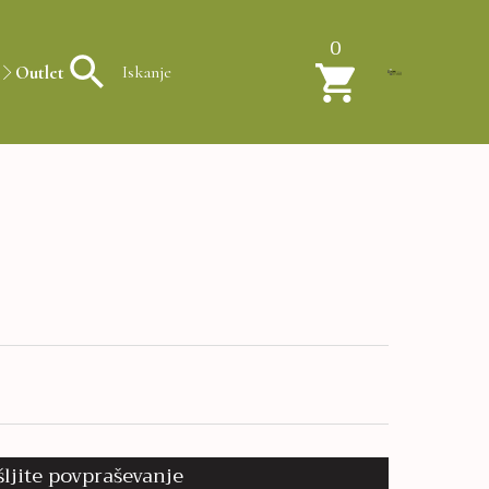
0
Outlet
šljite povpraševanje