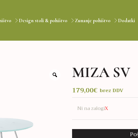
hištvo
Design stoli & pohištvo
Zunanje pohištvo
Dodatki
MIZA SV
179,00
€
brez DDV
Ni na zalogi
Po