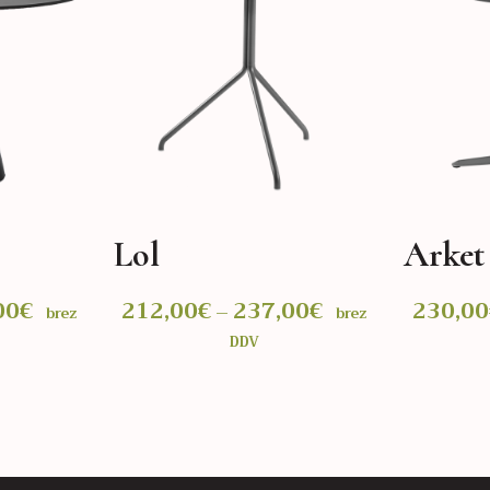
Lol
Arket
00
€
Cenovni
212,00
€
237,00
€
Cenovni
230,00
–
brez
brez
razpon:
razpon:
DDV
od
od
188,00€
212,00€
do
do
IZBERITE MOŽNOSTI
IZBERITE
391,00€
237,00€
Ta
Ta